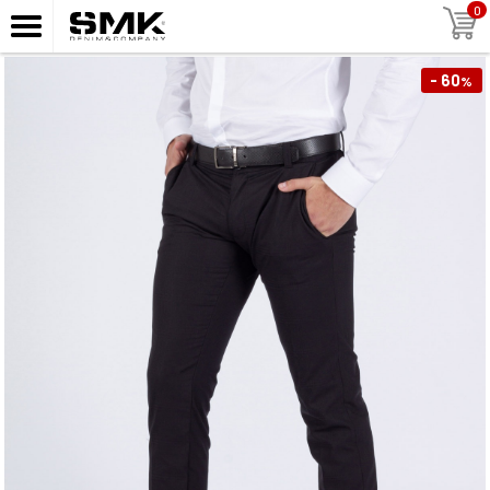
0
- 60
%