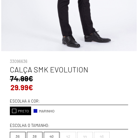
33096636
CALÇA SMK EVOLUTION
74.99€
29.99€
ESCOLHA A COR:
PRETO
MARINHO
ESCOLHA O TAMANHO:
36
38
40
42
44
46