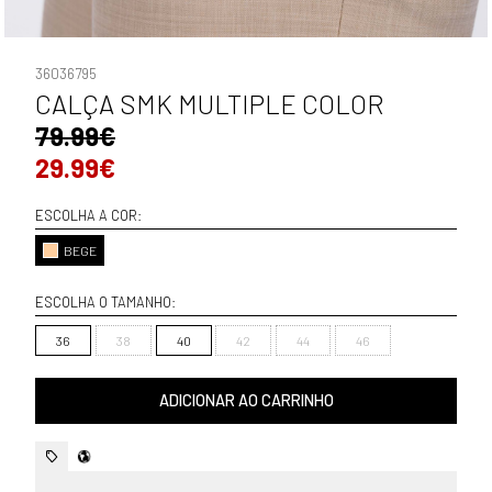
36036795
CALÇA SMK MULTIPLE COLOR
79.99€
29.99€
ESCOLHA A COR:
BEGE
ESCOLHA O TAMANHO:
36
38
40
42
44
46
ADICIONAR AO CARRINHO