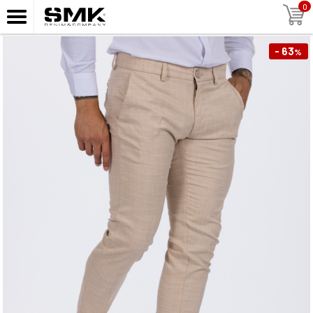
0
- 63
%