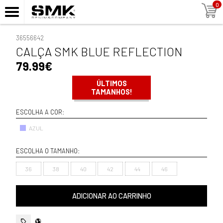
0
36556642
CALÇA SMK BLUE REFLECTION
79.99€
ÚLTIMOS
TAMANHOS!
ESCOLHA A COR:
AZUL
ESCOLHA O TAMANHO:
36
38
40
42
44
46
ADICIONAR AO CARRINHO