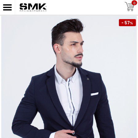
0
- 57
%