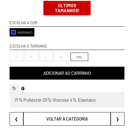
ÚLTIMOS
TAMANHOS!
ESCOLHA A COR:
MARINHO
ESCOLHA O TAMANHO:
S
M
L
XL
XXL
ADICIONAR AO CARRINHO
71% Poliéster 25% Viscose 4% Elastano
❮
VOLTAR À CATEGORIA
❯