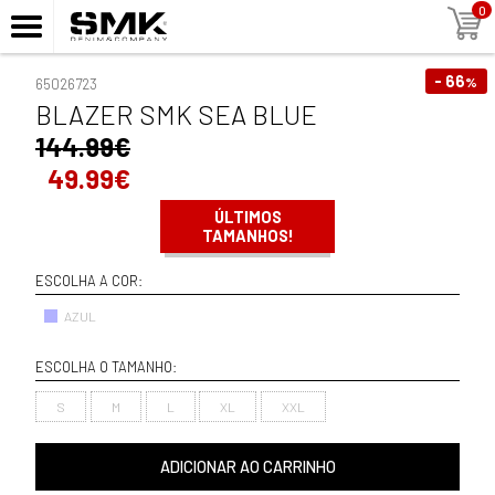
0
- 66
%
65026723
BLAZER SMK SEA BLUE
144.99€
49.99€
ÚLTIMOS
TAMANHOS!
ESCOLHA A COR:
AZUL
ESCOLHA O TAMANHO:
S
M
L
XL
XXL
ADICIONAR AO CARRINHO