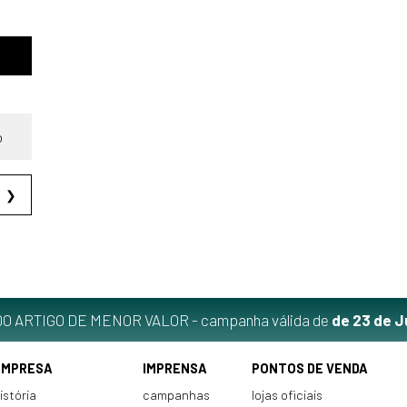
o
❯
O ARTIGO DE MENOR VALOR - campanha válida de
de 23 de J
EMPRESA
IMPRENSA
PONTOS DE VENDA
istória
campanhas
lojas oficiais