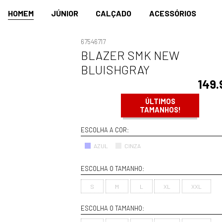
HOMEM
JÚNIOR
CALÇADO
ACESSÓRIOS
67546717
BLAZER SMK NEW
BLUISHGRAY
149.
ÚLTIMOS
TAMANHOS!
ESCOLHA A COR:
AZUL
CINZA
ESCOLHA O TAMANHO:
S
M
L
XL
XXL
ESCOLHA O TAMANHO: