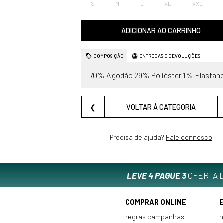
S
M
L
XL
XXL
ADICIONAR AO CARRINHO
COMPOSIÇÃO
ENTREGAS E DEVOLUÇÕES
70% Algodão 29% Poliéster 1% Elastan
❮
VOLTAR À CATEGORIA
Precisa de ajuda?
Fale connosco
LEVE 4 PAGUE 3
OFERTA D
COMPRAR ONLINE
regras campanhas
h