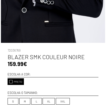
72036769
BLAZER SMK COULEUR NOIRE
159.99€
ESCOLHA A COR:
PRETO
ESCOLHA O TAMANHO:
S
M
L
XL
XXL