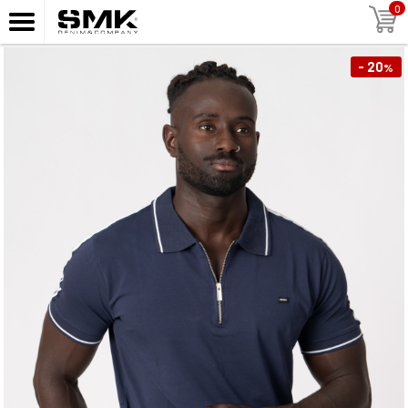
0
- 20
%