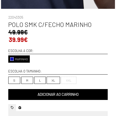
22043305
POLO SMK C/FECHO MARINHO
49.99€
39.99€
ESCOLHA A COR:
MARINHO
ESCOLHA O TAMANHO:
S
M
L
XL
XXL
ADICIONAR AO CARRINHO