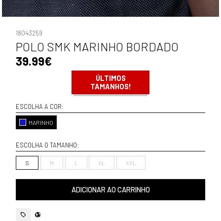
18043259
POLO SMK MARINHO BORDADO
39.99€
ÚLTIMOS
TAMANHOS!
ESCOLHA A COR:
MARINHO
ESCOLHA O TAMANHO:
S
M
L
XL
XXL
ADICIONAR AO CARRINHO