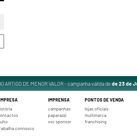
O ARTIGO DE MENOR VALOR - campanha válida de
de 23 de J
EMPRESA
IMPRENSA
PONTOS DE VENDA
istória
campanhas
lojas oficiais
ontactos
paparazzi
multimarca
ulto
vsc sponsor
franchising
rabalha connosco