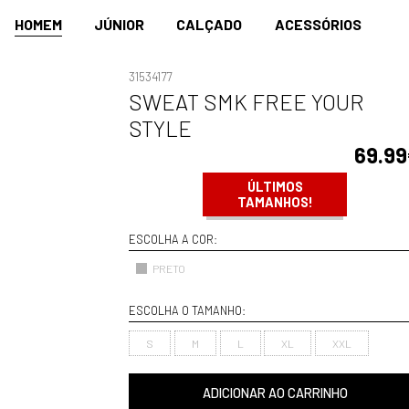
HOMEM
JÚNIOR
CALÇADO
ACESSÓRIOS
31534177
SWEAT SMK FREE YOUR
STYLE
69.9
ÚLTIMOS
TAMANHOS!
ESCOLHA A COR:
PRETO
ESCOLHA O TAMANHO:
S
M
L
XL
XXL
ADICIONAR AO CARRINHO