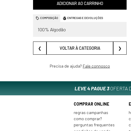
ADICIONAR AO CARRINHO
COMPOSIÇÃO
ENTREGAS E DEVOLUÇÕES
100% Algodão
❮
VOLTAR À CATEGORIA
❯
Precisa de ajuda?
Fale connosco
LEVE 4 PAGUE 3
OFERTA D
COMPRAR ONLINE
regras campanhas
h
como comprar?
c
perguntas frequentes
c