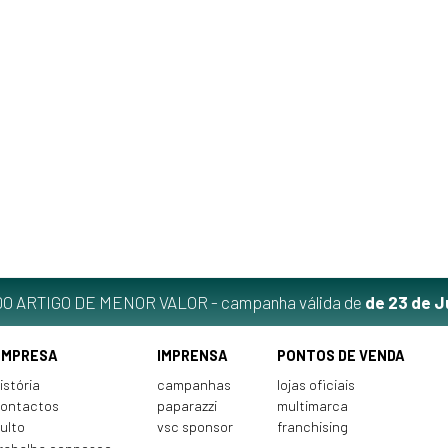
O ARTIGO DE MENOR VALOR - campanha válida de
de 23 de J
EMPRESA
IMPRENSA
PONTOS DE VENDA
istória
campanhas
lojas oficiais
ontactos
paparazzi
multimarca
ulto
vsc sponsor
franchising