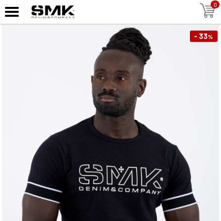
0
- 33
%