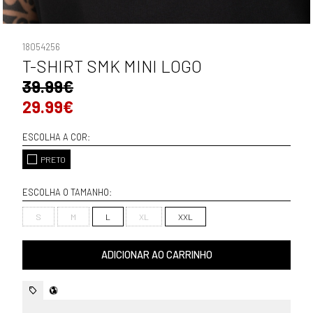
18054256
T-SHIRT SMK MINI LOGO
39.99€
29.99€
ESCOLHA A COR:
PRETO
ESCOLHA O TAMANHO:
S
M
L
XL
XXL
ADICIONAR AO CARRINHO