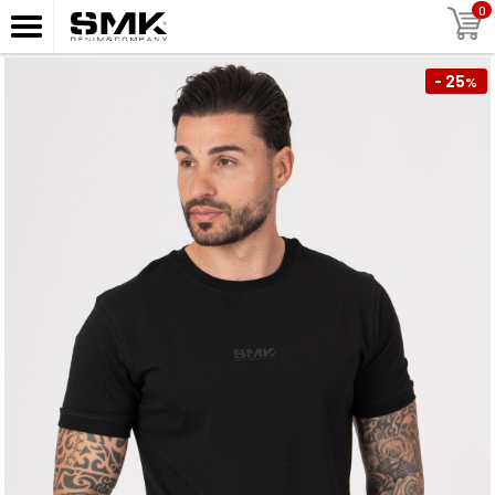
0
- 25
%