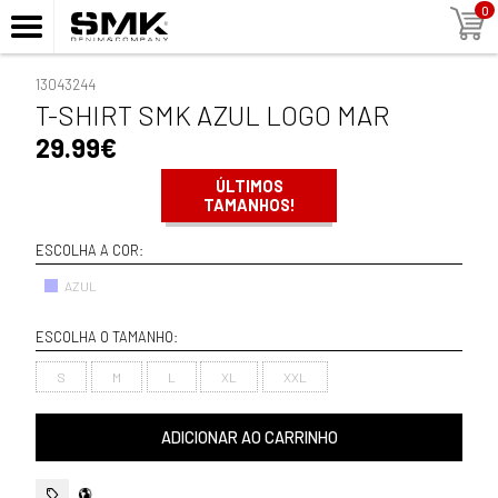
0
13043244
T-SHIRT SMK AZUL LOGO MAR
29.99€
ÚLTIMOS
TAMANHOS!
ESCOLHA A COR:
AZUL
ESCOLHA O TAMANHO:
S
M
L
XL
XXL
ADICIONAR AO CARRINHO