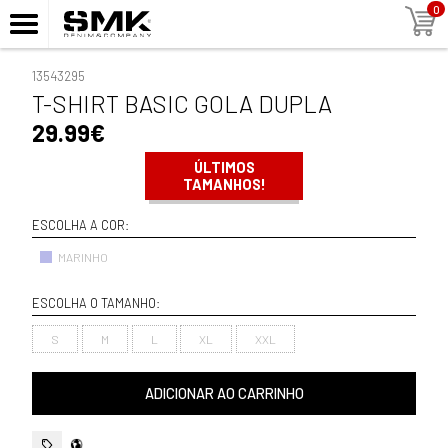
0
13543295
T-SHIRT BASIC GOLA DUPLA
29.99€
ÚLTIMOS
TAMANHOS!
ESCOLHA A COR:
MARINHO
ESCOLHA O TAMANHO:
S
M
L
XL
XXL
ADICIONAR AO CARRINHO