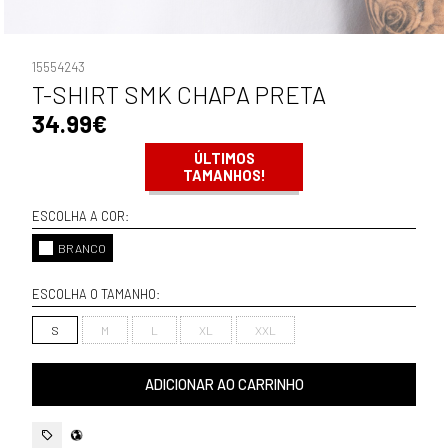
15554243
T-SHIRT SMK CHAPA PRETA
34.99€
ÚLTIMOS
TAMANHOS!
ESCOLHA A COR:
BRANCO
ESCOLHA O TAMANHO:
S
M
L
XL
XXL
ADICIONAR AO CARRINHO