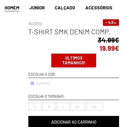
HOMEM
JÚNIOR
CALÇADO
ACESSÓRIOS
- 43
%
16031510
T-SHIRT SMK DENIM COMP.
34.99€
19.99€
ÚLTIMOS
TAMANHOS!
ESCOLHA A COR:
MARINHO
ESCOLHA O TAMANHO:
S
M
L
XL
XXL
ADICIONAR AO CARRINHO