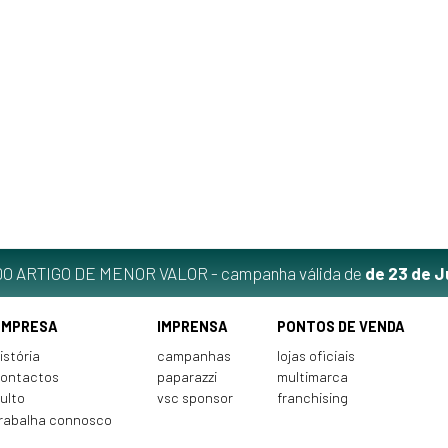
O ARTIGO DE MENOR VALOR - campanha válida de
de 23 de J
EMPRESA
IMPRENSA
PONTOS DE VENDA
istória
campanhas
lojas oficiais
ontactos
paparazzi
multimarca
ulto
vsc sponsor
franchising
rabalha connosco