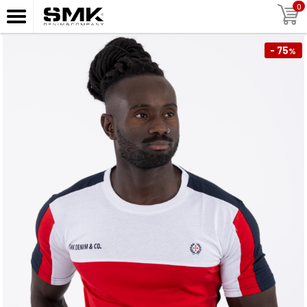
0
- 75
%