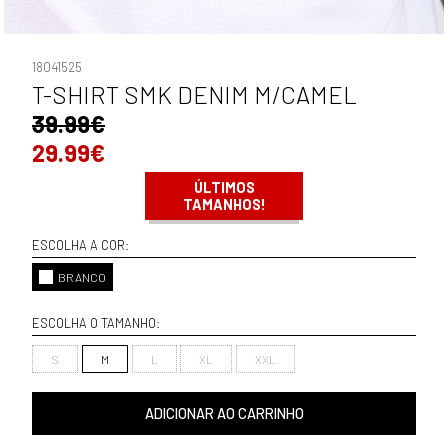
18041525
T-SHIRT SMK DENIM M/CAMEL
39.99€
29.99€
ÚLTIMOS
TAMANHOS!
ESCOLHA A COR:
BRANCO
ESCOLHA O TAMANHO:
S
M
L
XL
XXL
ADICIONAR AO CARRINHO