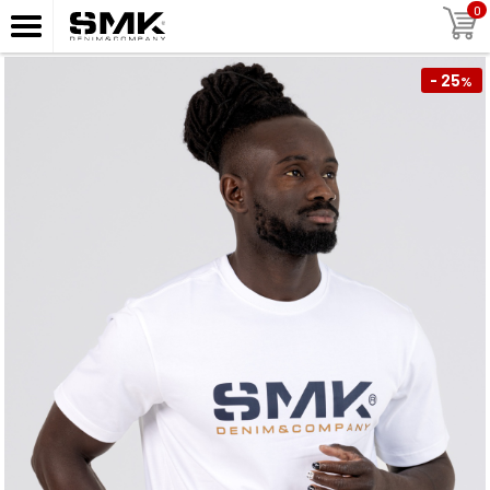
0
- 25
%