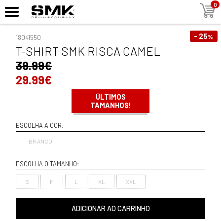
0
- 25
%
18041550
T-SHIRT SMK RISCA CAMEL
39.99€
29.99€
ÚLTIMOS
TAMANHOS!
ESCOLHA A COR:
BRANCO
ESCOLHA O TAMANHO:
S
M
L
XL
XXL
ADICIONAR AO CARRINHO