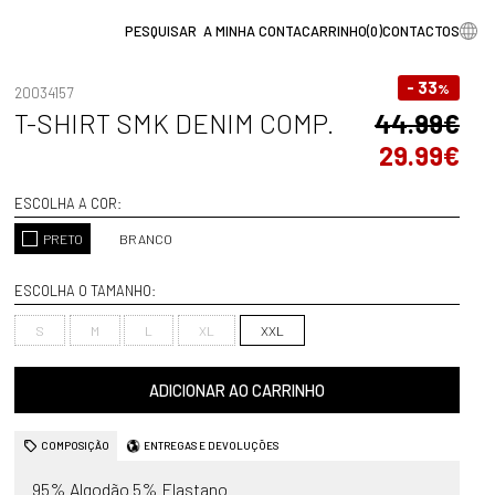
A MINHA CONTA
CARRINHO
(
0
)
CONTACTOS
- 33
%
20034157
T-SHIRT SMK DENIM COMP.
44.99€
29.99€
ESCOLHA A COR:
PRETO
BRANCO
ESCOLHA O TAMANHO:
S
M
L
XL
XXL
ADICIONAR AO CARRINHO
COMPOSIÇÃO
ENTREGAS E DEVOLUÇÕES
95% Algodão 5% Elastano