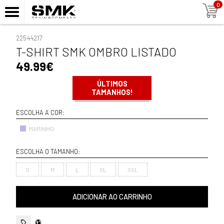
0
22544217
T-SHIRT SMK OMBRO LISTADO
49.99€
ÚLTIMOS
TAMANHOS!
ESCOLHA A COR:
MARINHO
ESCOLHA O TAMANHO:
S
M
L
XL
XXL
ADICIONAR AO CARRINHO