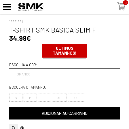
0
15551561
T-SHIRT SMK BASICA SLIM F
34.99€
ÚLTIMOS
TAMANHOS!
ESCOLHA A COR:
BRANCO
ESCOLHA O TAMANHO:
S
M
L
XL
XXL
ADICIONAR AO CARRINHO