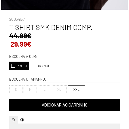
20034157
T-SHIRT SMK DENIM COMP.
44.99€
29.99€
ESCOLHA A COR:
PRETO
BRANCO
ESCOLHA O TAMANHO:
S
M
L
XL
XXL
ADICIONAR AO CARRINHO