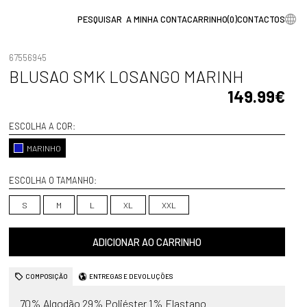
A MINHA CONTA
CARRINHO
(
0
)
CONTACTOS
67556945
BLUSAO SMK LOSANGO MARINH
149.99€
ESCOLHA A COR:
MARINHO
ESCOLHA O TAMANHO:
S
M
L
XL
XXL
ADICIONAR AO CARRINHO
COMPOSIÇÃO
ENTREGAS E DEVOLUÇÕES
70% Algodão 29% Poliéster 1% Elastano