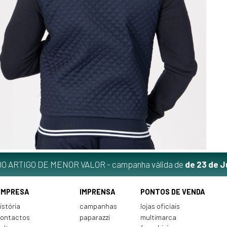
O ARTIGO DE MENOR VALOR - campanha válida de
de 23 de J
EMPRESA
IMPRENSA
PONTOS DE VENDA
istória
campanhas
lojas oficiais
ontactos
paparazzi
multimarca