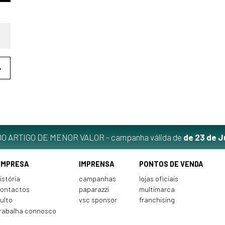
❯
O ARTIGO DE MENOR VALOR - campanha válida de
de 23 de J
EMPRESA
IMPRENSA
PONTOS DE VENDA
istória
campanhas
lojas oficiais
ontactos
paparazzi
multimarca
ulto
vsc sponsor
franchising
rabalha connosco