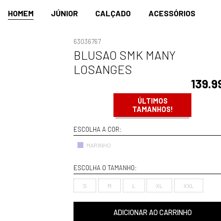
HOMEM
JÚNIOR
CALÇADO
ACESSÓRIOS
63036767
BLUSAO SMK MANY
LOSANGES
139.9
ÚLTIMOS
TAMANHOS!
ESCOLHA A COR:
MARINHO
ESCOLHA O TAMANHO:
S
M
L
XL
XXL
ADICIONAR AO CARRINHO