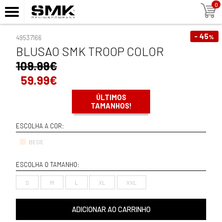
0
- 45
%
49537166
BLUSAO SMK TROOP COLOR
109.99€
59.99€
ÚLTIMOS
TAMANHOS!
ESCOLHA A COR:
BEGE
ESCOLHA O TAMANHO:
S
M
L
XL
XXL
ADICIONAR AO CARRINHO