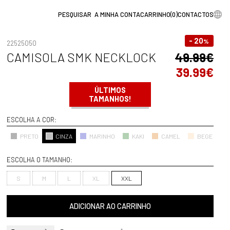
A MINHA CONTA
CARRINHO
(
0
)
CONTACTOS
- 20
%
22525050
CAMISOLA SMK NECKLOCK
49.99€
39.99€
ÚLTIMOS
TAMANHOS!
ESCOLHA A COR:
PRETO
CINZA
MARINHO
KAKI
CAMEL
BEGE
ESCOLHA O TAMANHO:
S
M
L
XL
XXL
ADICIONAR AO CARRINHO