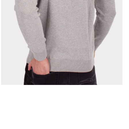
LEVE 4 PAGUE 3
OFERTA D
COMPRAR ONLINE
regras campanhas
h
como comprar?
c