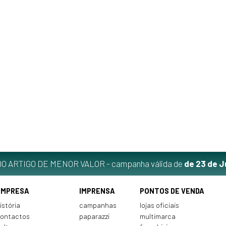
O ARTIGO DE MENOR VALOR - campanha válida de
de 23 de J
EMPRESA
IMPRENSA
PONTOS DE VENDA
istória
campanhas
lojas oficiais
ontactos
paparazzi
multimarca