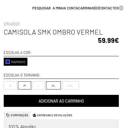
A MINHA CONTA
CARRINHO
(
0
)
CONTACTOS
27043223
CAMISOLA SMK OMBRO VERMEL
59.99€
ESCOLHA A COR:
MARINHO
ESCOLHA O TAMANHO:
S
M
L
XL
XXL
ADICIONAR AO CARRINHO
COMPOSIÇÃO
ENTREGAS E DEVOLUÇÕES
100% Algodão