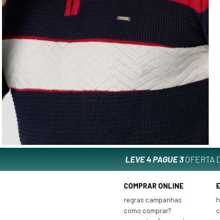
LEVE 4 PAGUE 3
OFERTA D
COMPRAR ONLINE
regras campanhas
h
como comprar?
c