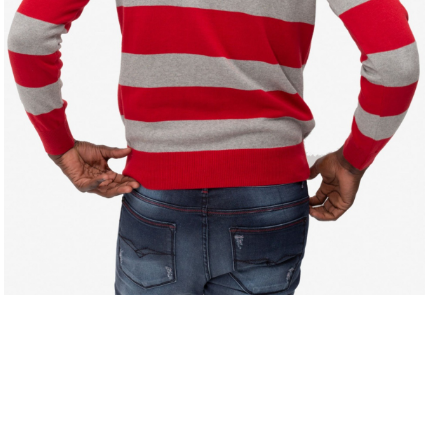
LEVE 4 PAGUE 3
OFERTA D
COMPRAR ONLINE
regras campanhas
h
como comprar?
c