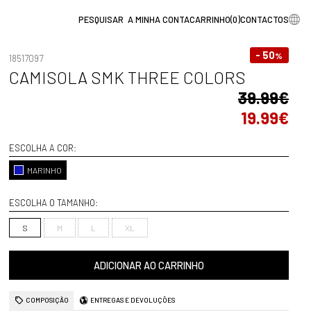
A MINHA CONTA
CARRINHO
(
0
)
CONTACTOS
- 50
%
18517097
CAMISOLA SMK THREE COLORS
39.99€
19.99€
ESCOLHA A COR:
MARINHO
ESCOLHA O TAMANHO:
S
M
L
XL
ADICIONAR AO CARRINHO
COMPOSIÇÃO
ENTREGAS E DEVOLUÇÕES