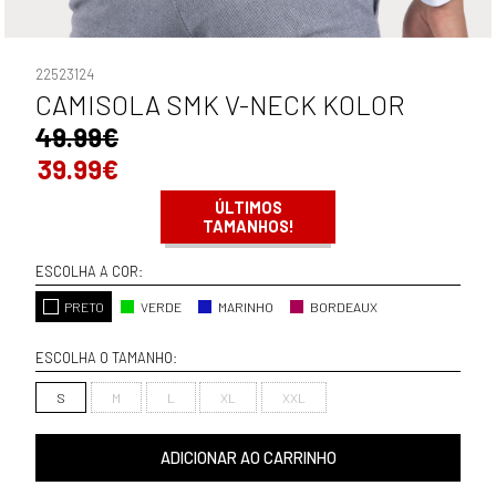
22523124
CAMISOLA SMK V-NECK KOLOR
49.99€
39.99€
ÚLTIMOS
TAMANHOS!
ESCOLHA A COR:
PRETO
VERDE
MARINHO
BORDEAUX
ESCOLHA O TAMANHO:
S
M
L
XL
XXL
ADICIONAR AO CARRINHO