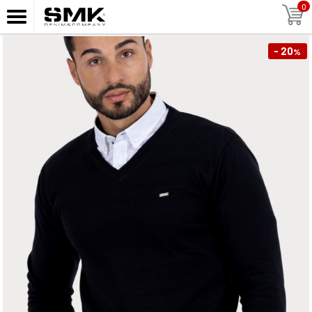
0
- 20
%