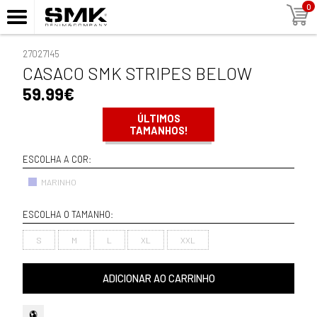
0
27027145
CASACO SMK STRIPES BELOW
59.99€
ÚLTIMOS
TAMANHOS!
ESCOLHA A COR:
MARINHO
ESCOLHA O TAMANHO:
S
M
L
XL
XXL
ADICIONAR AO CARRINHO