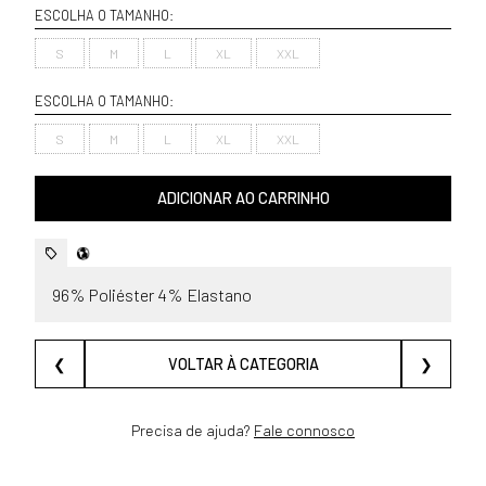
ESCOLHA O TAMANHO:
S
M
L
XL
XXL
ESCOLHA O TAMANHO:
S
M
L
XL
XXL
ADICIONAR AO CARRINHO
96% Poliéster 4% Elastano
❮
VOLTAR À CATEGORIA
❯
Precisa de ajuda?
Fale connosco