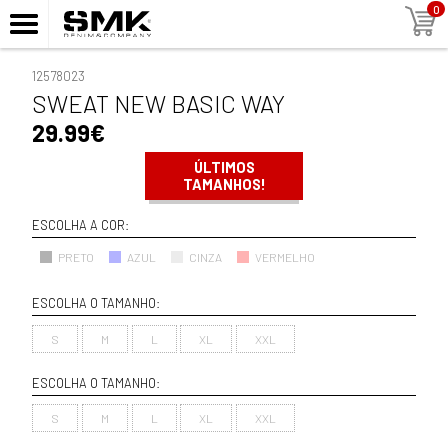
0
12578023
SWEAT NEW BASIC WAY
29.99€
ÚLTIMOS
TAMANHOS!
ESCOLHA A COR:
PRETO
AZUL
CINZA
VERMELHO
ESCOLHA O TAMANHO:
S
M
L
XL
XXL
ESCOLHA O TAMANHO:
S
M
L
XL
XXL