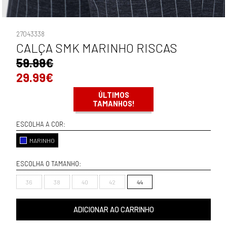
27043338
CALÇA SMK MARINHO RISCAS
59.99€
29.99€
ÚLTIMOS
TAMANHOS!
ESCOLHA A COR:
MARINHO
ESCOLHA O TAMANHO:
36
38
40
42
44
ADICIONAR AO CARRINHO