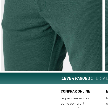
LEVE 4 PAGUE 3
OFERTA D
COMPRAR ONLINE
regras campanhas
h
como comprar?
c