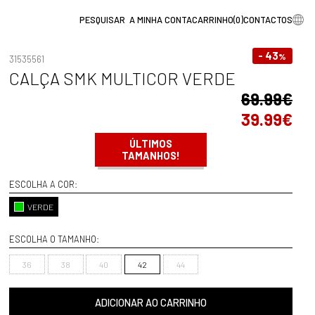
A MINHA CONTA
CARRINHO
(
0
)
CONTACTOS
- 43
%
31535561
CALÇA SMK MULTICOR VERDE
69.99€
39.99€
ÚLTIMOS
TAMANHOS!
ESCOLHA A COR:
VERDE
ESCOLHA O TAMANHO:
36
38
40
42
44
ADICIONAR AO CARRINHO