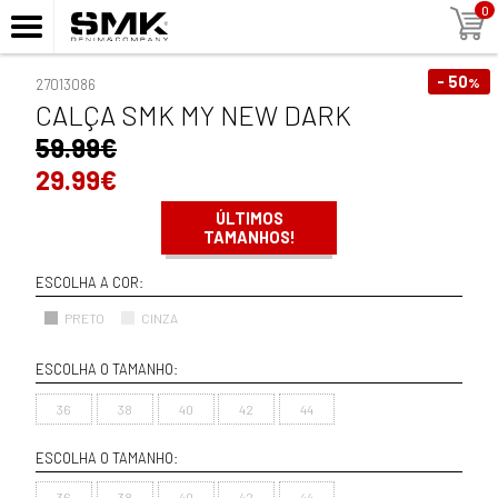
0
- 50
%
27013086
CALÇA SMK MY NEW DARK
59.99€
29.99€
ÚLTIMOS
TAMANHOS!
ESCOLHA A COR:
PRETO
CINZA
ESCOLHA O TAMANHO:
36
38
40
42
44
ESCOLHA O TAMANHO:
36
38
40
42
44