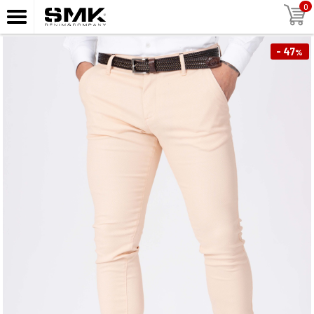
0
- 47
%