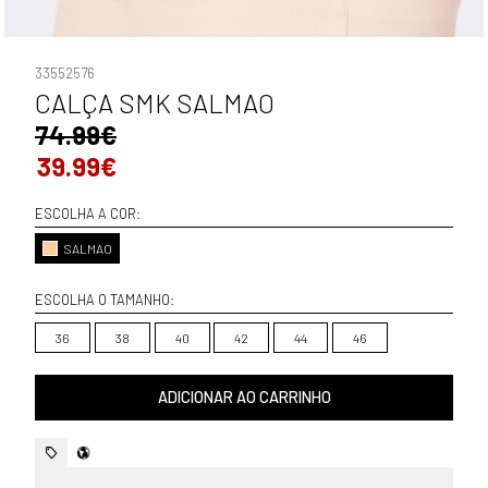
33552576
CALÇA SMK SALMAO
74.99€
39.99€
ESCOLHA A COR:
SALMAO
ESCOLHA O TAMANHO:
36
38
40
42
44
46
ADICIONAR AO CARRINHO