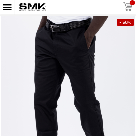
0
- 50
%