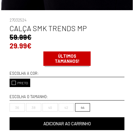
27032524
CALÇA SMK TRENDS MP
59.99€
29.99€
ÚLTIMOS
TAMANHOS!
ESCOLHA A COR:
PRETO
ESCOLHA O TAMANHO:
36
38
40
42
44
ADICIONAR AO CARRINHO