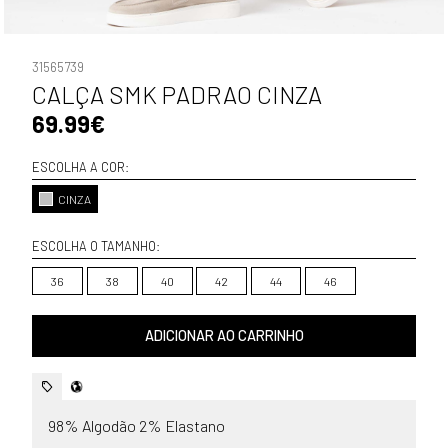
31565739
CALÇA SMK PADRAO CINZA
69.99€
ESCOLHA A COR:
CINZA
ESCOLHA O TAMANHO:
36
38
40
42
44
46
ADICIONAR AO CARRINHO
98% Algodão 2% Elastano