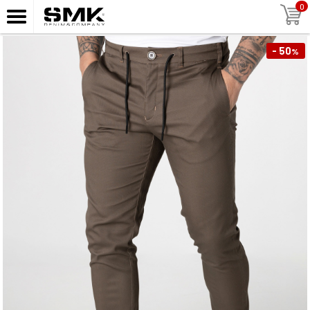
0
- 50
%