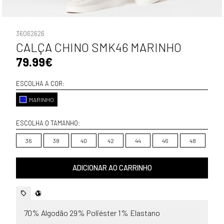
36062626
CALÇA CHINO SMK46 MARINHO
79.99€
ESCOLHA A COR:
MARINHO
ESCOLHA O TAMANHO:
36
38
40
42
44
46
48
ADICIONAR AO CARRINHO
70% Algodão 29% Poliéster 1% Elastano