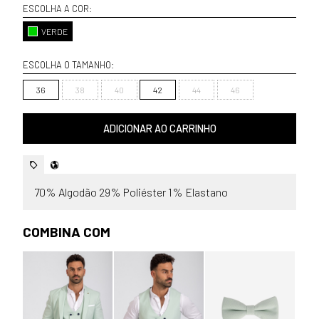
ESCOLHA A COR:
VERDE
ESCOLHA O TAMANHO:
36
38
40
42
44
46
ADICIONAR AO CARRINHO
70% Algodão 29% Poliéster 1% Elastano
COMBINA COM