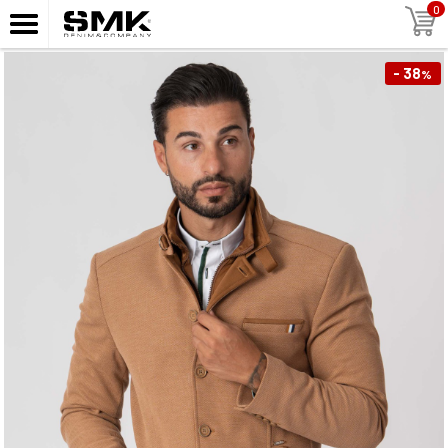
0
- 38
%