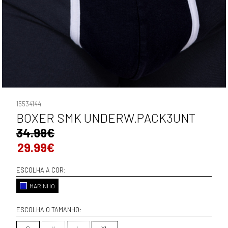
15534144
BOXER SMK UNDERW.PACK3UNT
34.99€
29.99€
ESCOLHA A COR:
MARINHO
ESCOLHA O TAMANHO:
S
M
L
XL