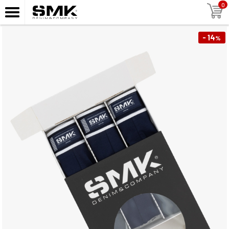
0
- 14
%