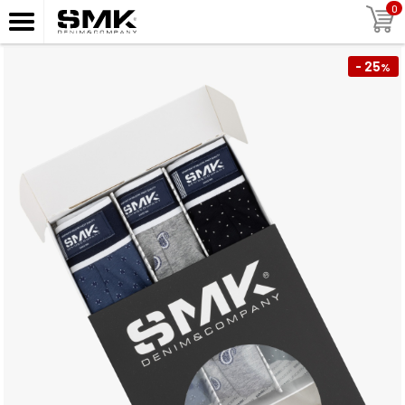
0
- 25
%