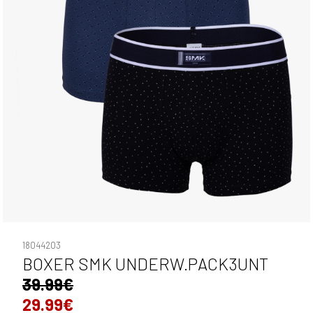
18044203
BOXER SMK UNDERW.PACK3UNT
39.99€
29.99€