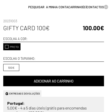
A MINHA CONTA
CARRINHO
(
0
)
CONTACTOS
20231003
GIFTY CARD 100€
100.00€
ESCOLHA A COR:
PRETO
ESCOLHA O TAMANHO:
100€
ADICIONAR AO CARRINHO
ENTREGAS E DEVOLUÇÕES
Portugal
:
5.00€ - 4 a 5 dias úteis (grátis para encomendas