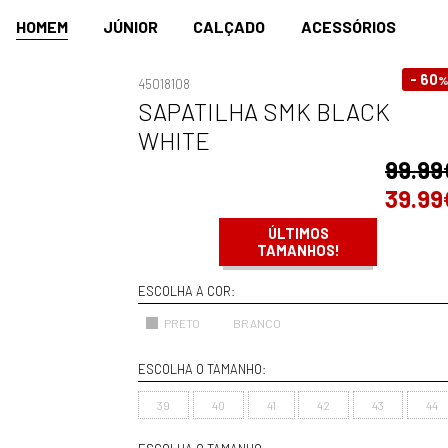
HOMEM
JÚNIOR
CALÇADO
ACESSÓRIOS
- 60
45018108
SAPATILHA SMK BLACK
WHITE
99.99
39.99
ÚLTIMOS
TAMANHOS!
ESCOLHA A COR:
PRETO
BRANCO
ESCOLHA O TAMANHO:
39
40
41
42
43
44