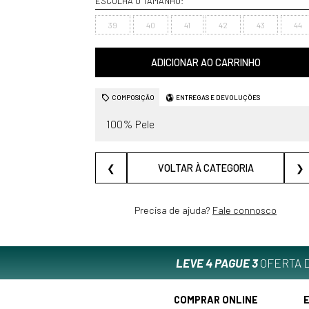
ESCOLHA O TAMANHO:
39
40
41
42
43
44
ADICIONAR AO CARRINHO
COMPOSIÇÃO
ENTREGAS E DEVOLUÇÕES
100% Pele
❮
VOLTAR À CATEGORIA
❯
Precisa de ajuda?
Fale connosco
LEVE 4 PAGUE 3
OFERTA D
COMPRAR ONLINE