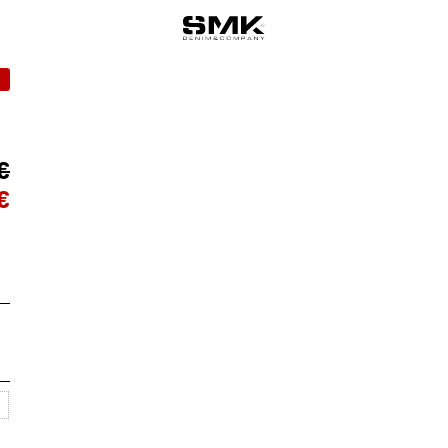
%
€
€