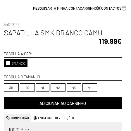
A MINHA CONTA
CARRINHO
(
0
)
CONTACTOS
54048191
SAPATILHA SMK BRANCO CAMU
119.99€
ESCOLHA A COR:
BRANCO
ESCOLHA O TAMANHO:
39
40
41
42
43
44
ADICIONAR AO CARRINHO
COMPOSIÇÃO
ENTREGAS E DEVOLUÇÕES
100% Pele