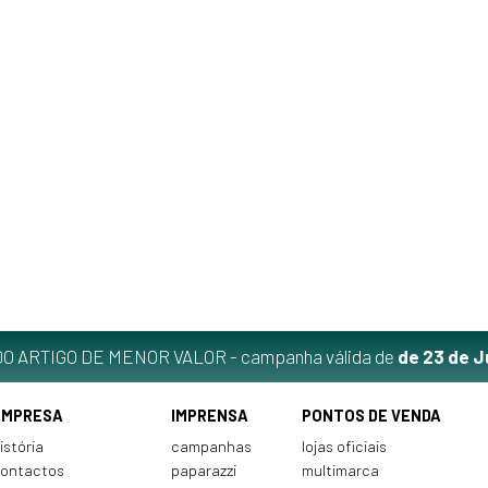
O ARTIGO DE MENOR VALOR - campanha válida de
de 23 de J
EMPRESA
IMPRENSA
PONTOS DE VENDA
istória
campanhas
lojas oficiais
ontactos
paparazzi
multimarca