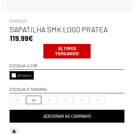
54058203
SAPATILHA SMK LOGO PRATEA
119.99€
ÚLTIMOS
TAMANHOS!
ESCOLHA A COR:
BRANCO
ESCOLHA O TAMANHO:
39
40
41
42
43
44
ADICIONAR AO CARRINHO