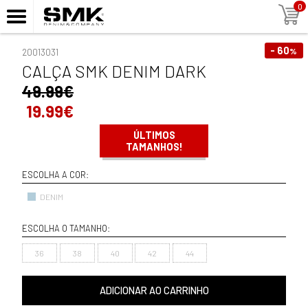
0
- 60
%
20013031
CALÇA SMK DENIM DARK
49.99€
19.99€
ÚLTIMOS
TAMANHOS!
ESCOLHA A COR:
DENIM
ESCOLHA O TAMANHO:
36
38
40
42
44
ADICIONAR AO CARRINHO